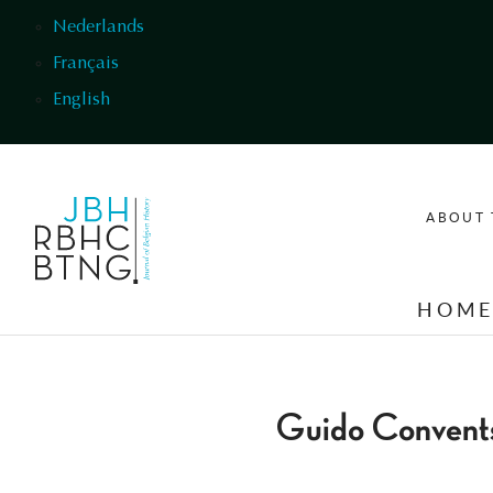
Skip to main content
Nederlands
Français
English
ABOUT 
HOM
Guido Convent