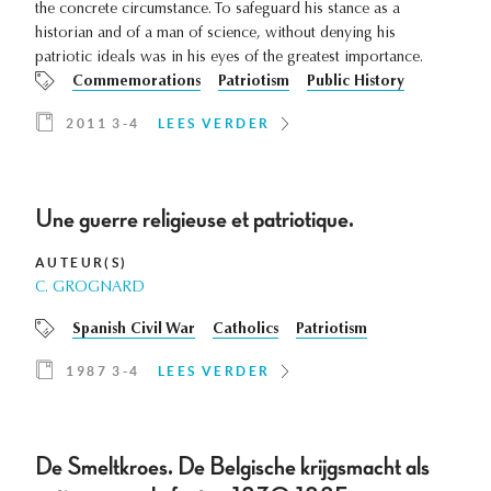
the concrete circumstance. To safeguard his stance as a
historian and of a man of science, without denying his
patriotic ideals was in his eyes of the greatest importance.
Commemorations
Patriotism
Public History
2011 3-4
LEES VERDER
Une guerre religieuse et patriotique.
AUTEUR(S)
C. GROGNARD
Spanish Civil War
Catholics
Patriotism
1987 3-4
LEES VERDER
De Smeltkroes. De Belgische krijgsmacht als