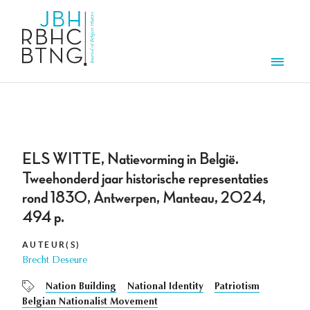
Overslaan en naar de inhoud gaan
Men
ELS WITTE, Natievorming in België.
Tweehonderd jaar historische representaties
rond 1830, Antwerpen, Manteau, 2024,
494 p.
AUTEUR(S)
Brecht Deseure
Nation Building
National Identity
Patriotism
Belgian Nationalist Movement