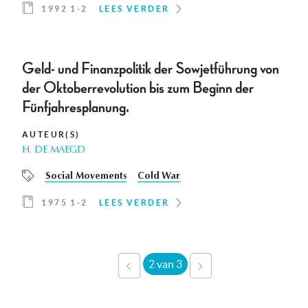
1992 1-2
LEES VERDER
Geld- und Finanzpolitik der Sowjetführung von
der Oktoberrevolution bis zum Beginn der
Fünfjahresplanung.
AUTEUR(S)
H. DE MAEGD
Social Movements
Cold War
1975 1-2
LEES VERDER
2 van 3
‹
VOLGENDE
VORIGE
›