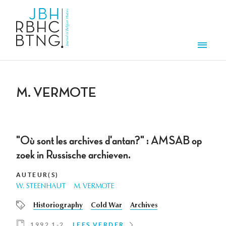
Overslaan en naar de inhoud gaan
Men
M. VERMOTE
"Où sont les archives d'antan?" : AMSAB op
zoek in Russische archieven.
AUTEUR(S)
W. STEENHAUT
M. VERMOTE
Historiography
Cold War
Archives
1992 1-2
LEES VERDER