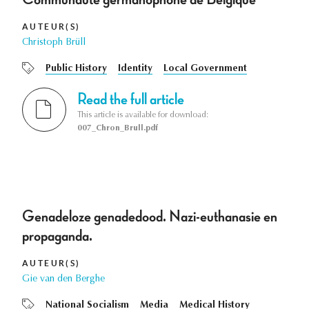
AUTEUR(S)
Christoph Brüll
Public History
Identity
Local Government
Read the full article
This article is available for download:
007_Chron_Brull.pdf
Genadeloze genadedood. Nazi-euthanasie en
propaganda.
AUTEUR(S)
Gie van den Berghe
National Socialism
Media
Medical History