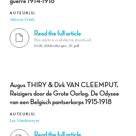
guerre 1914-1918
AUTEUR(S)
Antoon Vrints
Read the full article
This article is available for download:
010b_Bibliotheque_05.pdf
Augus THIRY & Dirk VAN CLEEMPUT,
Reizigers door de Grote Oorlog. De Odysee
van een Belgisch pantserkorps 1915-1918
AUTEUR(S)
Luc Vandeweyer
Read the full article