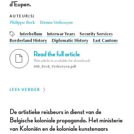
d'Eupen.
AUTEUR(S)
Philippe Beck
Etienne Verhoeyen
Interbellum
Interwar Years
Security Services
Borderland History
Diplomatic History
East Cantons
Read the full article
This article is available for download:
004_Beck_Verhoeyen.pdf
LEES VERDER
De artistieke reisbeurs in dienst van de
Belgische koloniale propaganda. Het ministerie
van Koloniën en de koloniale kunstenaars