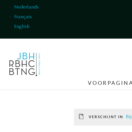
Overslaan en naar de inhoud gaan
Nederlands
Français
English
VOORPAGIN
Bi
VERSCHIJNT IN