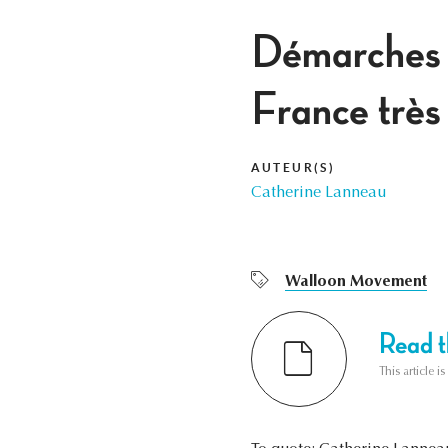
Démarches 
France très 
AUTEUR(S)
Catherine Lanneau
Walloon Movement
Read th
This article i