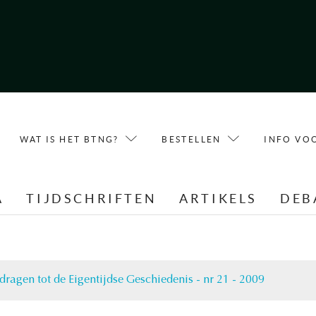
WAT IS HET BTNG?
BESTELLEN
INFO VO
A
TIJDSCHRIFTEN
ARTIKELS
DEB
jdragen tot de Eigentijdse Geschiedenis - nr 21 - 2009