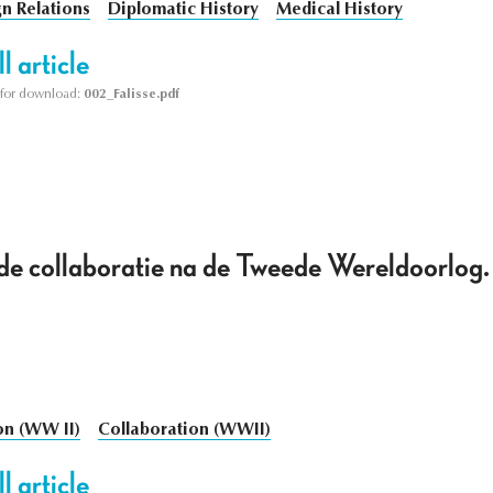
n Relations
Diplomatic History
Medical History
l article
le for download:
002_Falisse.pdf
 de collaboratie na de Tweede Wereldoorlog
on (WW II)
Collaboration (WWII)
l article