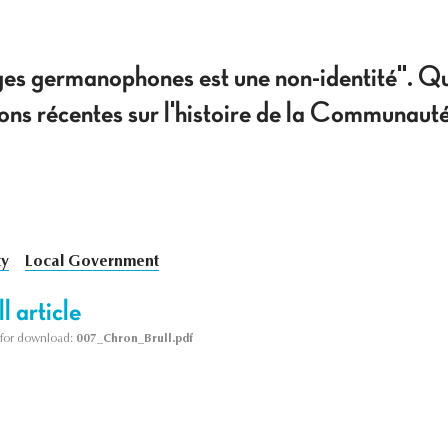
ges germanophones est une non-identité". Qu
ions récentes sur l'histoire de la Communa
ty
Local Government
l article
le for download:
007_Chron_Brull.pdf