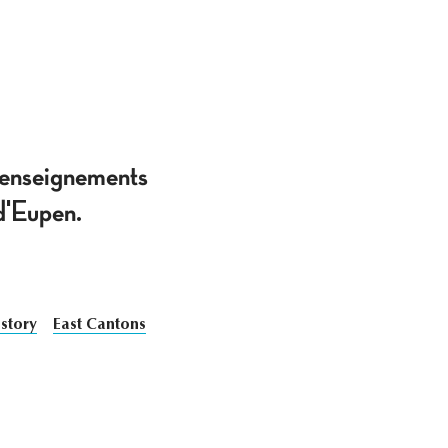
 renseignements
d'Eupen.
story
East Cantons