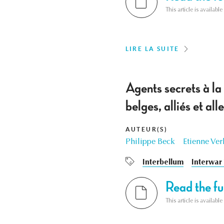
This article is availab
LIRE LA SUITE
Agents secrets à la
belges, alliés et a
AUTEUR(S)
Philippe Beck
Etienne Ve
Interbellum
Interwar
Read the ful
This article is availab