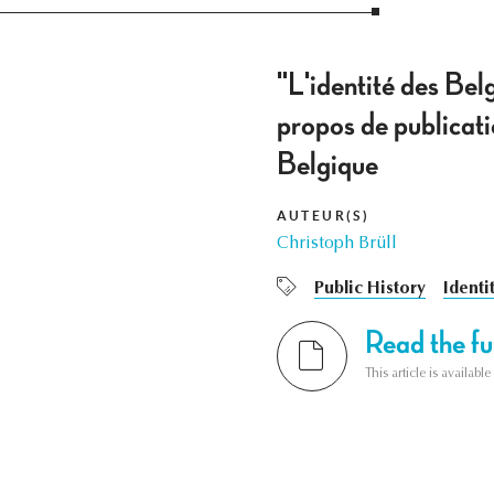
"L'identité des Bel
propos de publicat
Belgique
AUTEUR(S)
Christoph Brüll
Public History
Identi
Read the ful
This article is availab