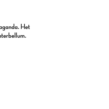
opaganda. Het
nterbellum.