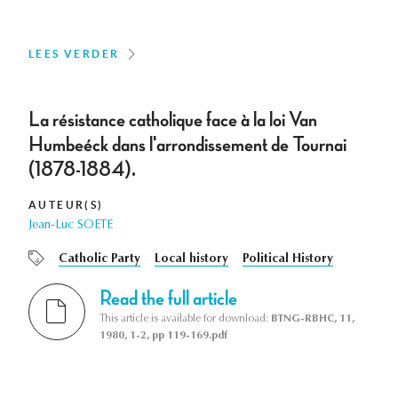
LEES VERDER
La résistance catholique face à la loi Van
Humbeéck dans l'arrondissement de Tournai
(1878-1884).
AUTEUR(S)
Jean-Luc SOETE
Catholic Party
Local history
Political History
Read the full article
This article is available for download:
BTNG-RBHC, 11,
1980, 1-2, pp 119-169.pdf