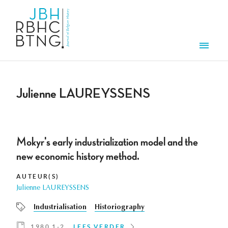
Overslaan en naar de inhoud gaan
Men
Julienne LAUREYSSENS
Mokyr's early industrialization model and the
new economic history method.
AUTEUR(S)
Julienne LAUREYSSENS
Industrialisation
Historiography
1980 1-2
LEES VERDER