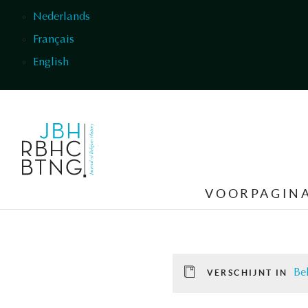
Overslaan en naar de inhoud gaan
Nederlands
Français
English
VOORPAGIN
Be
VERSCHIJNT IN