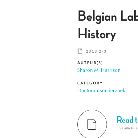
Belgian Lab
History
2013 2-3
AUTEUR(S)
Sharon M. Harrison
CATEGORY
Doctoraatsonderzoek
Read th
This article i