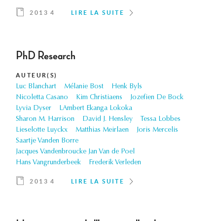
2013 4
LIRE LA SUITE
PhD Research
AUTEUR(S)
Luc Blanchart
Mélanie Bost
Henk Byls
Nicoletta Casano
Kim Christiaens
Jozefien De Bock
Lyvia Dyser
LAmbert Ekanga Lokoka
Sharon M. Harrison
David J. Hensley
Tessa Lobbes
Lieselotte Luyckx
Matthias Meirlaen
Joris Mercelis
Saartje Vanden Borre
Jacques Vandenbroucke Jan Van de Poel
Hans Vangrunderbeek
Frederik Verleden
2013 4
LIRE LA SUITE