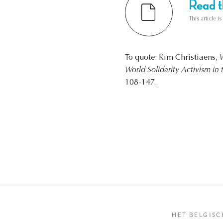
Read th
This article i
To quote: Kim Christiaens,
W
World Solidarity Activism i
108-147.
HET BELGISC