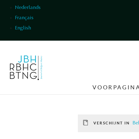
Overslaan en naar de inhoud gaan
Nederlands
Français
English
VOORPAGIN
Be
VERSCHIJNT IN