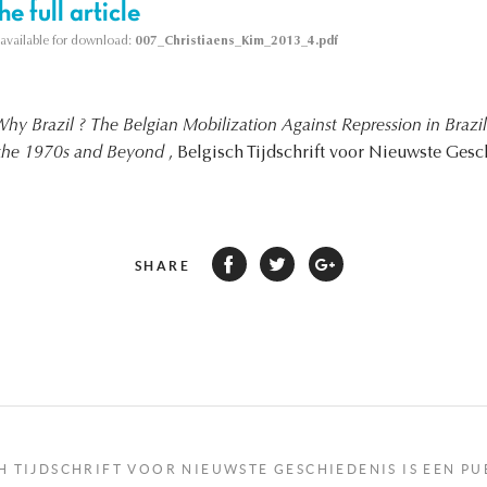
e full article
s available for download:
007_Christiaens_Kim_2013_4.pdf
hy Brazil ? The Belgian Mobilization Against Repression in Brazil 
n the 1970s and Beyond
, Belgisch Tijdschrift voor Nieuwste Gesch
SHARE
H TIJDSCHRIFT VOOR NIEUWSTE GESCHIEDENIS IS EEN PU