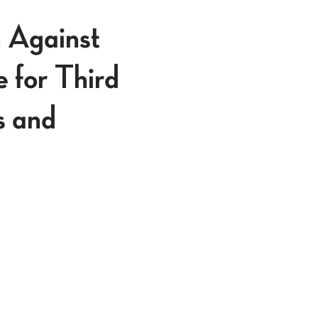
n Against
e for Third
s and