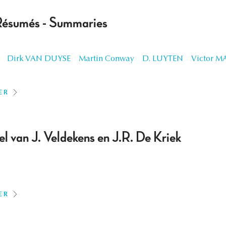
Résumés - Summaries
Dirk VAN DUYSE
Martin Conway
D. LUYTEN
Victor 
ER
kel van J. Veldekens en J.R. De Kriek
ER