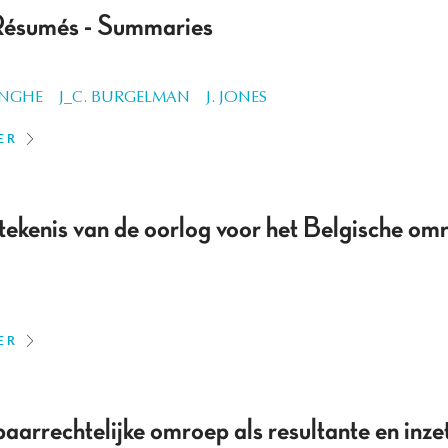
Résumés - Summaries
ONGHE
J_C. BURGELMAN
J. JONES
ER
tekenis van de oorlog voor het Belgische om
ER
arrechtelijke omroep als resultante en inzet