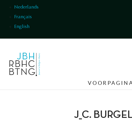
Overslaan en naar de inhoud gaan
Nederlands
Français
English
VOORPAGIN
J_C. BURG