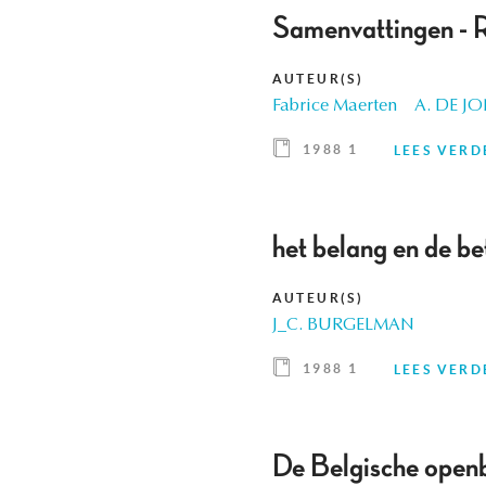
Samenvattingen - 
AUTEUR(S)
Fabrice Maerten
A. DE J
1988 1
LEES VERD
het belang en de be
AUTEUR(S)
J_C. BURGELMAN
1988 1
LEES VERD
De Belgische openba