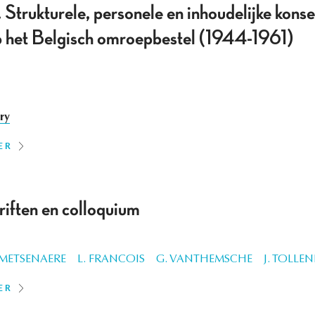
 Strukturele, personele en inhoudelijke kons
 op het Belgisch omroepbestel (1944-1961)
ory
ER
riften en colloquium
 METSENAERE
L. FRANCOIS
G. VANTHEMSCHE
J. TOLLEN
ER