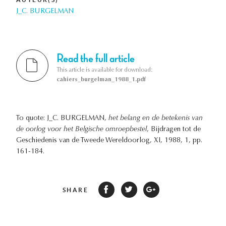
J_C. BURGELMAN
Read the full article
This article is available for download:
cahiers_burgelman_1988_1.pdf
To quote: J_C. BURGELMAN,
het belang en de betekenis van
de oorlog voor het Belgische omroepbestel
, Bijdragen tot de
Geschiedenis van de Tweede Wereldoorlog, XI, 1988, 1, pp.
161-184.
SHARE