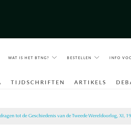
WAT IS HET BTNG?
BESTELLEN
INFO VO
A
TIJDSCHRIFTEN
ARTIKELS
DEB
jdragen tot de Geschiedenis van de Tweede Wereldoorlog, XI, 19