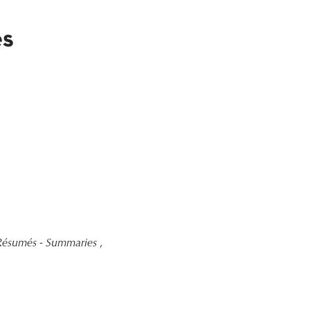
es
Résumés - Summaries
,