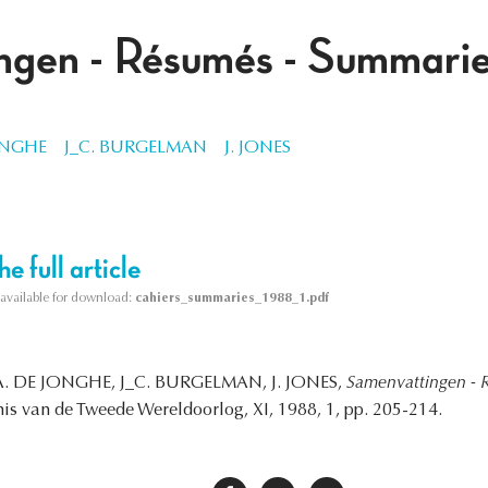
ngen - Résumés - Summari
ONGHE
J_C. BURGELMAN
J. JONES
e full article
s available for download:
cahiers_summaries_1988_1.pdf
, A. DE JONGHE, J_C. BURGELMAN, J. JONES,
Samenvattingen - 
is van de Tweede Wereldoorlog, XI, 1988, 1, pp. 205-214.