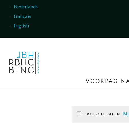
Overslaan en naar de inhoud gaan
Nederlands
Français
English
VOORPAGIN
Bi
VERSCHIJNT IN