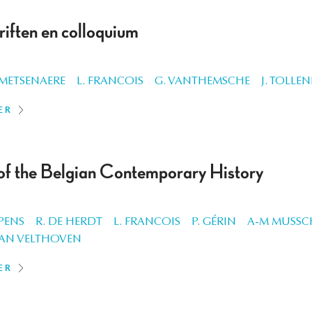
riften en colloquium
 METSENAERE
L. FRANCOIS
G. VANTHEMSCHE
J. TOLLEN
ER
 of the Belgian Contemporary History
PENS
R. DE HERDT
L. FRANCOIS
P. GÉRIN
A-M MUSS
VAN VELTHOVEN
ER