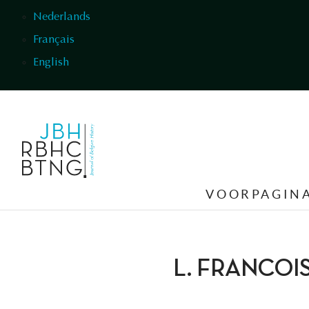
Overslaan en naar de inhoud gaan
Nederlands
Français
English
VOORPAGIN
L. FRANCOI