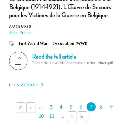
Belgique (1914-1921). L’Œuvre de Secours
pour les Victimes de la Guerre en Belgique
AUTEUR(S)
Brice Prince
First World War
Occupation (WWI)
Read the full article
This article is available for download:
Brice Prince.pdf
LEES VERDER
Pagina's
…
3
4
5
6
7
8
9
«
‹
EERSTE
VORIGE
10
11
…
VOLGENDE
LAATSTE
›
»