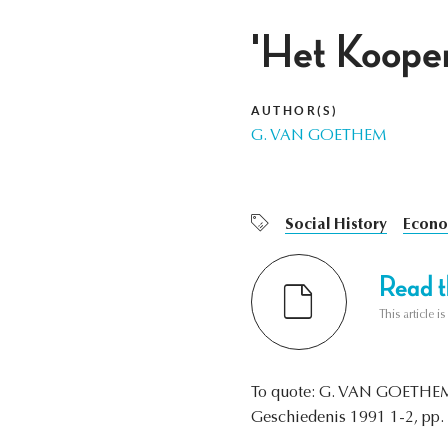
'Het Kooper
AUTHOR(S)
G. VAN GOETHEM
Social History
Econo
Read th
This article i
To quote: G. VAN GOETHE
Geschiedenis 1991 1-2, pp. 