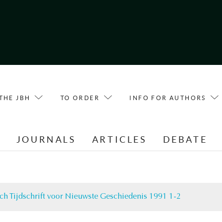
THE JBH
TO ORDER
INFO FOR AUTHORS
E
JOURNALS
ARTICLES
DEBATE
ch Tijdschrift voor Nieuwste Geschiedenis 1991 1-2