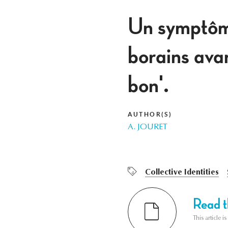
Un symptôme
borains ava
bon'.
AUTHOR(S)
A. JOURET
Collective Identities
Read th
This article i