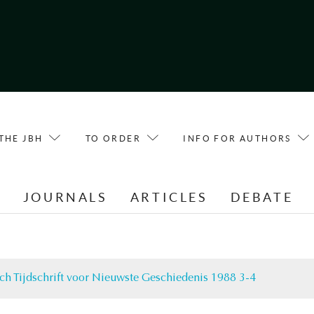
THE JBH
TO ORDER
INFO FOR AUTHORS
E
JOURNALS
ARTICLES
DEBATE
ch Tijdschrift voor Nieuwste Geschiedenis 1988 3-4