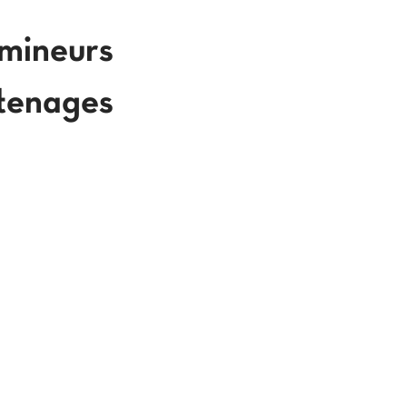
 mineurs
'tenages