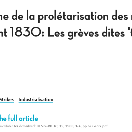
 de la prolétarisation des
nt 1830: Les grèves dites 
Strikes
Industrialisation
e full article
s available for download:
BTNG-RBHC, 19, 1988, 3-4, pp 655-695.pdf