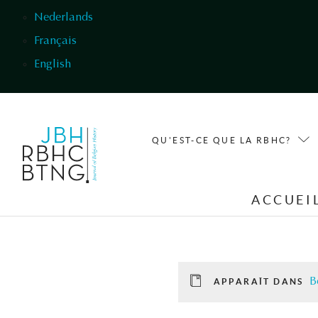
Aller au contenu principal
Nederlands
Français
English
QU'EST-CE QUE LA RBHC?
ACCUEI
B
APPARAÎT DANS