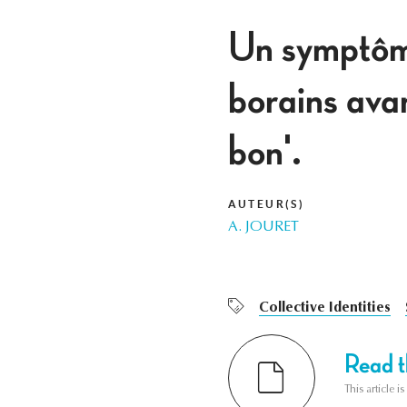
Un symptôme
borains ava
bon'.
AUTEUR(S)
A. JOURET
Collective Identities
Read th
This article i