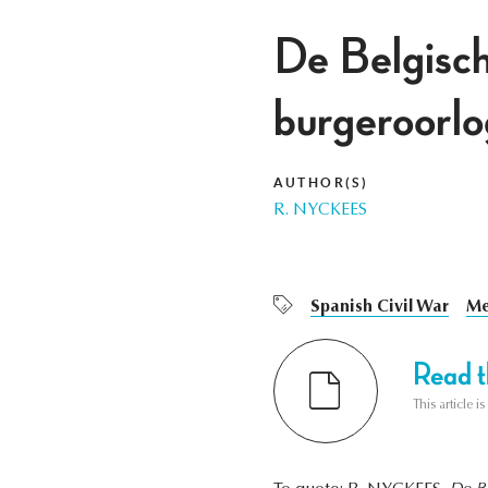
De Belgisch
burgeroorlo
AUTHOR(S)
R. NYCKEES
Spanish Civil War
Me
Read th
This article i