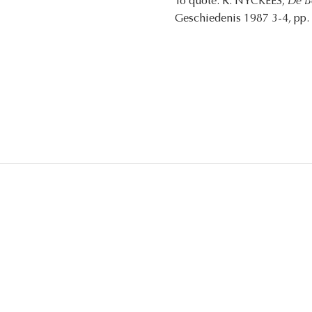
To quote: R. NYCKEES,
De Be
Geschiedenis 1987 3-4, pp. 