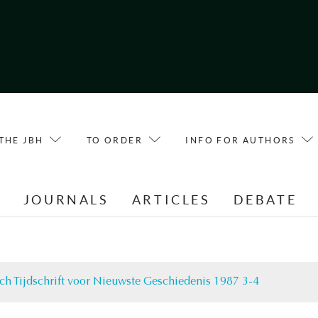
THE JBH
TO ORDER
INFO FOR AUTHORS
E
JOURNALS
ARTICLES
DEBATE
ch Tijdschrift voor Nieuwste Geschiedenis 1987 3-4