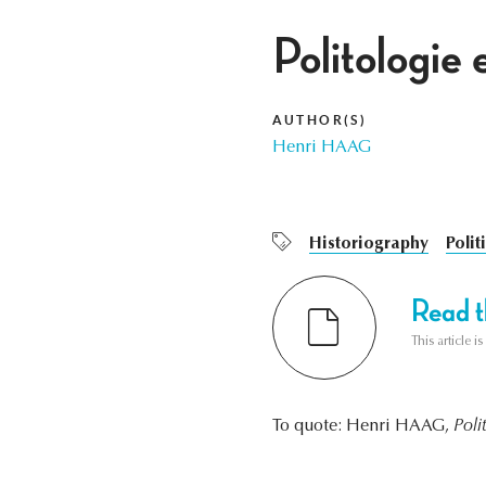
Politologie e
AUTHOR(S)
Henri HAAG
Historiography
Polit
Read th
This article i
To quote: Henri HAAG,
Poli