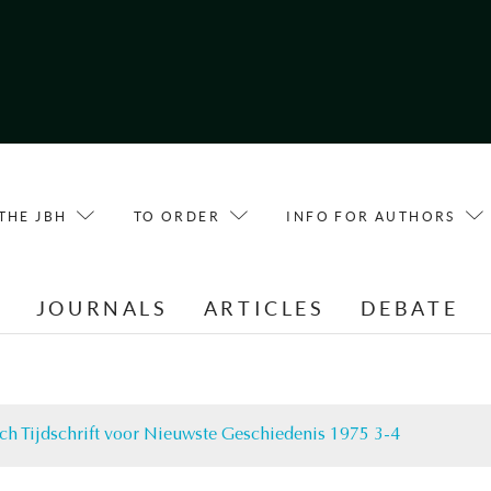
THE JBH
TO ORDER
INFO FOR AUTHORS
E
JOURNALS
ARTICLES
DEBATE
ch Tijdschrift voor Nieuwste Geschiedenis 1975 3-4