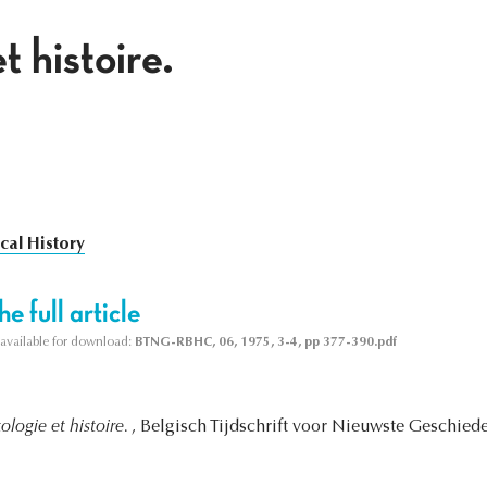
t histoire.
ical History
e full article
s available for download:
BTNG-RBHC, 06, 1975, 3-4, pp 377-390.pdf
tologie et histoire.
, Belgisch Tijdschrift voor Nieuwste Geschiede