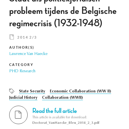
probleem tijdens de Belgische
regimecrisis (1932-1948)
2014 2/3
AUTHOR(S)
Lawrence Van Haecke
CATEGORY
PHD Research
State Security
Economic Collaboration (WW II)
Judicial History
Collaboration (WWII)
Read the full article
This article is available for download:
Doctorat_VanHaecke_Bleu_2014_2_3.pdf