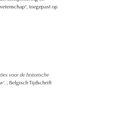
wetenschap', toegepast op
ies voor de historische
ow'.
, Belgisch Tijdschrift