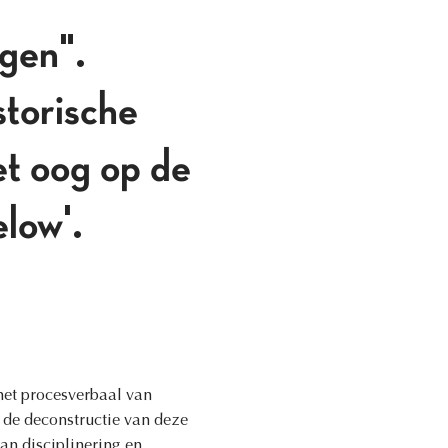
ugen".
storische
et oog op de
elow'.
het procesverbaal van
 de deconstructie van deze
an disciplinering en