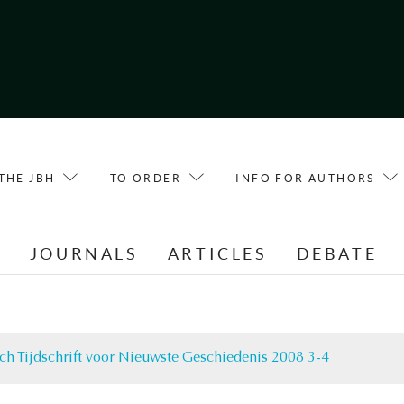
THE JBH
TO ORDER
INFO FOR AUTHORS
E
JOURNALS
ARTICLES
DEBATE
ch Tijdschrift voor Nieuwste Geschiedenis 2008 3-4