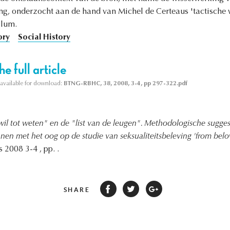
ng, onderzocht aan de hand van Michel de Certeaus 'tactische 
llum.
ory
Social History
e full article
s available for download:
BTNG-RBHC, 38, 2008, 3-4, pp 297-322.pdf
il tot weten" en de "list van de leugen". Methodologische suggest
nnen met het oog op de studie van seksualiteitsbeleving 'from bel
2008 3-4 , pp. .
SHARE