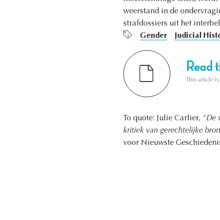
weerstand in de ondervragi
strafdossiers uit het interbe
Gender
Judicial Hist
Read th
This article i
To quote: Julie Carlier,
"De w
kritiek van gerechtelijke bro
voor Nieuwste Geschiedenis 