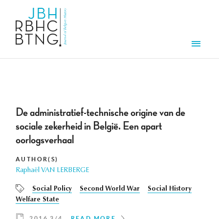
Skip to main content
Men
De administratief-technische origine van de
sociale zekerheid in België. Een apart
oorlogsverhaal
AUTHOR(S)
Raphaël VAN LERBERGE
Social Policy
Second World War
Social History
Welfare State
2016 3/4
READ MORE