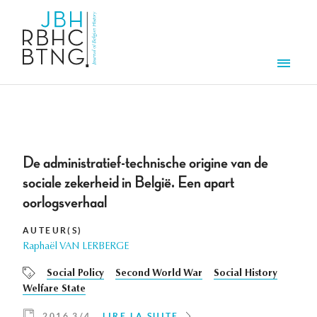
Aller au contenu principal
Men
De administratief-technische origine van de
sociale zekerheid in België. Een apart
oorlogsverhaal
AUTEUR(S)
Raphaël VAN LERBERGE
Social Policy
Second World War
Social History
Welfare State
2016 3/4
LIRE LA SUITE