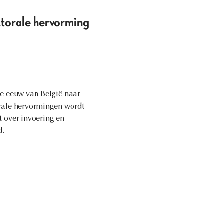
ectorale hervorming
de eeuw van België naar
orale hervormingen wordt
t over invoering en
d.