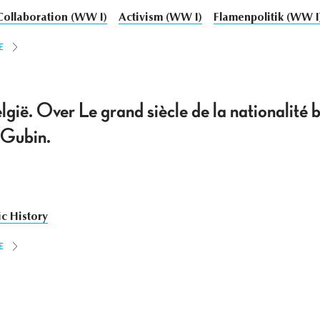
Collaboration (WW I)
Activism (WW I)
Flamenpolitik (WW I
E
lgië. Over Le grand siècle de la nationalité 
 Gubin.
ic History
E