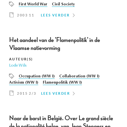
First World War
Civil Society
2003 11
LEES VERDER
Het aandeel van de 'Flamenpolitik' in de
Vlaamse natievorming
AUTEUR(S)
Lode Wils
Occupation (WW I)
Collaboration (WW I)
Activism (WW I)
Flamenpolitik (WW I)
2015 2/3
LEES VERDER
Naar de barst in België. Over Le grand siècle
de la nationalité belge, van Jean Stengers en