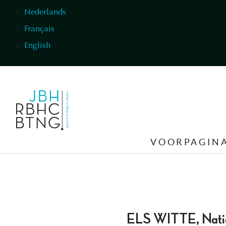
Overslaan en naar de inhoud gaan
Nederlands
Français
English
VOORPAGIN
ELS WITTE, Natievo