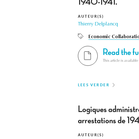
1940-1941.
AUTEUR(S)
Thierry Delplancq
Economic Collaborati
Read the ful
This article is availab
LEES VERDER
Logiques administrat
arrestations de 19
AUTEUR(S)