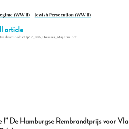
egime (WW II)
Jewish Persecution (WW II)
l article
le for download:
chtp12_006_Dossier_Majerus.pdf
 !” De Hamburgse Rembrandtprijs voor Vla