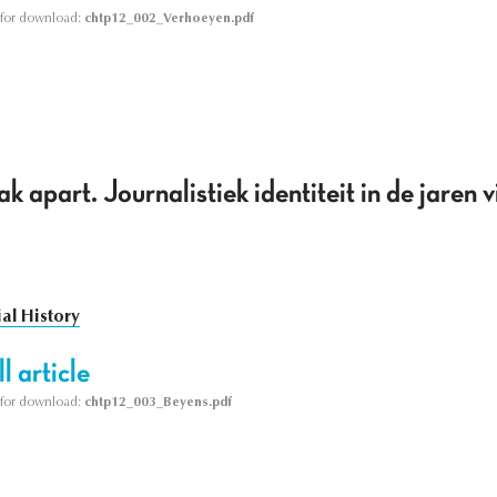
le for download:
chtp12_002_Verhoeyen.pdf
k apart. Journalistiek identiteit in de jaren vi
al History
l article
le for download:
chtp12_003_Beyens.pdf