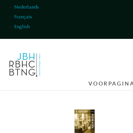
Overslaan en naar de inhoud gaan
Nederlands
Français
English
VOORPAGIN