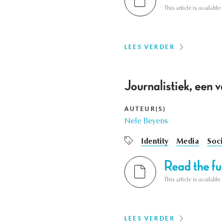
This article is availab
LEES VERDER
Journalistiek, een va
AUTEUR(S)
Nele Beyens
Identity
Media
Soci
Read the ful
This article is availab
LEES VERDER