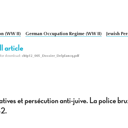
on (WW II)
German Occupation Regime (WW II)
Jewish Per
l article
le for download:
chtp12_005_Dossier_Delplancq.pdf
ives et persécution anti-juive. La police brux
42.