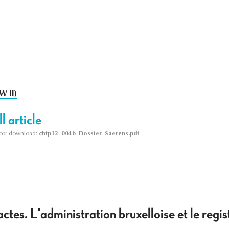
W II)
l article
le for download:
chtp12_004b_Dossier_Saerens.pdf
ctes. L'administration bruxelloise et le regis