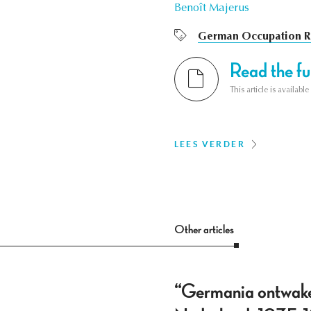
Benoît Majerus
German Occupation R
Read the ful
This article is availab
LEES VERDER
Other articles
“Germania ontwake