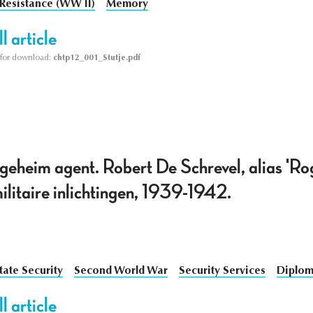
Resistance (WW II)
Memory
l article
le for download:
chtp12_001_Stutje.pdf
geheim agent. Robert De Schrevel, alias 'Ro
ilitaire inlichtingen, 1939-1942.
tate Security
Second World War
Security Services
Diplom
l article