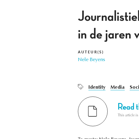
Journalistie
in de jaren v
AUTEUR(S)
Nele Beyens
Identity
Media
Soci
Read th
This article i