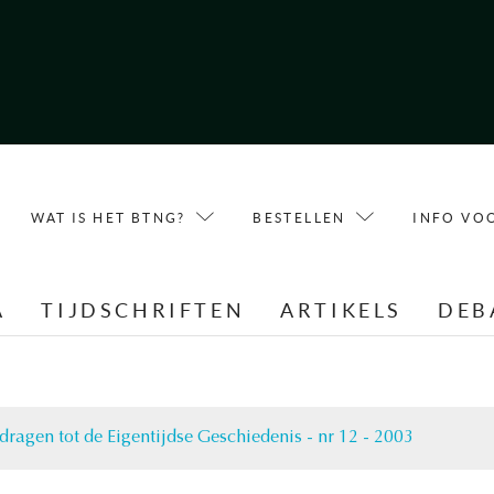
WAT IS HET BTNG?
BESTELLEN
INFO VO
A
TIJDSCHRIFTEN
ARTIKELS
DEB
jdragen tot de Eigentijdse Geschiedenis - nr 12 - 2003