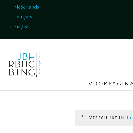
Overslaan en naar de inhoud gaan
Nederlands
Français
English
VOORPAGIN
Bi
VERSCHIJNT IN