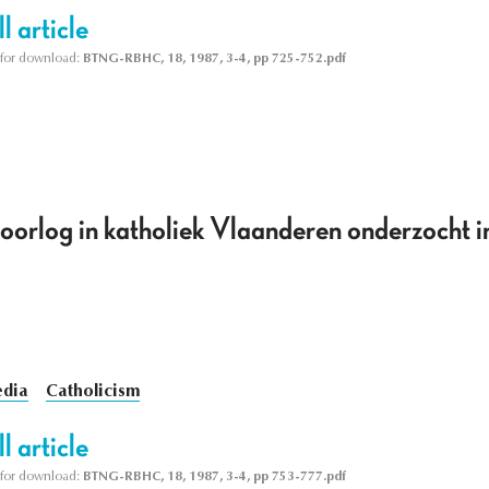
l article
le for download:
BTNG-RBHC, 18, 1987, 3-4, pp 725-752.pdf
orlog in katholiek Vlaanderen onderzocht in
dia
Catholicism
l article
le for download:
BTNG-RBHC, 18, 1987, 3-4, pp 753-777.pdf