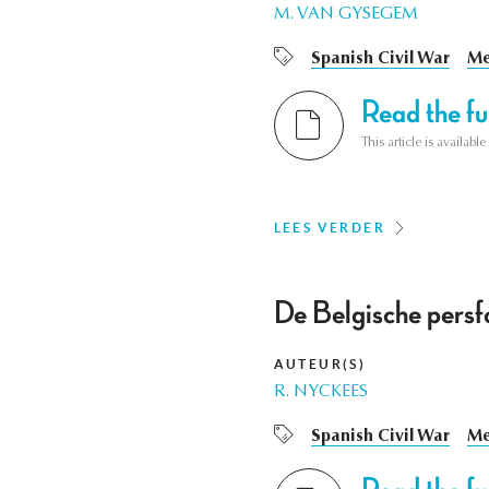
M. VAN GYSEGEM
Spanish Civil War
Me
Read the ful
This article is availab
LEES VERDER
De Belgische persf
AUTEUR(S)
R. NYCKEES
Spanish Civil War
Me