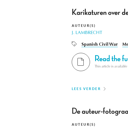
Karikaturen over d
AUTEUR(S)
J. LAMBRECHT
Spanish Civil War
Me
Read the ful
This article is availab
LEES VERDER
De auteur-fotograa
AUTEUR(S)