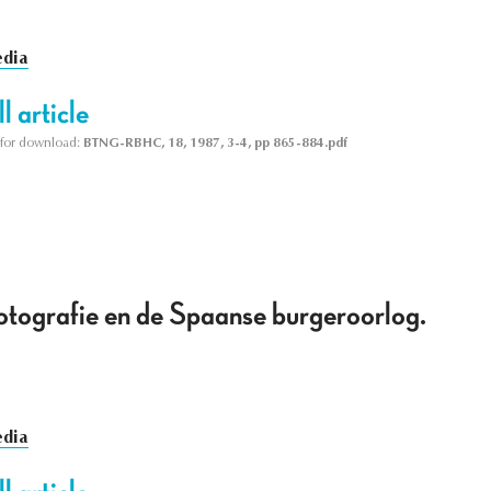
dia
l article
le for download:
BTNG-RBHC, 18, 1987, 3-4, pp 865-884.pdf
otografie en de Spaanse burgeroorlog.
dia