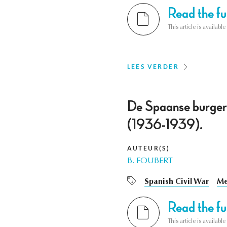
Read the ful
This article is availab
LEES VERDER
De Spaanse burgero
(1936-1939).
AUTEUR(S)
B. FOUBERT
Spanish Civil War
Me
Read the ful
This article is availab