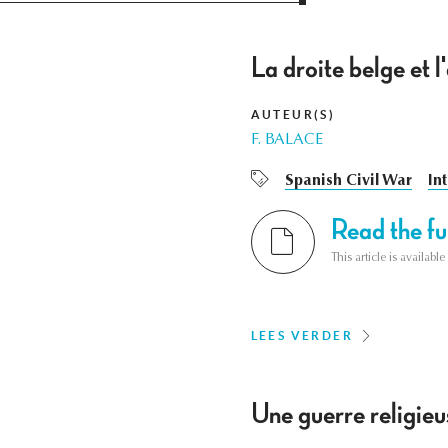
La droite belge et l
AUTEUR(S)
F. BALACE
Spanish Civil War
In
Read the ful
This article is availab
LEES VERDER
Une guerre religieu