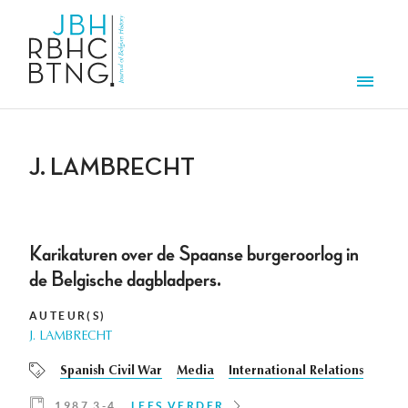
Overslaan en naar de inhoud gaan
Men
J. LAMBRECHT
Karikaturen over de Spaanse burgeroorlog in
de Belgische dagbladpers.
AUTEUR(S)
J. LAMBRECHT
Spanish Civil War
Media
International Relations
1987 3-4
LEES VERDER