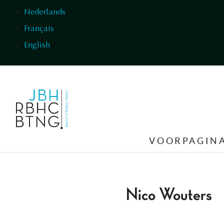
Overslaan en naar de inhoud gaan
Nederlands
Français
English
VOORPAGIN
Nico Wouters