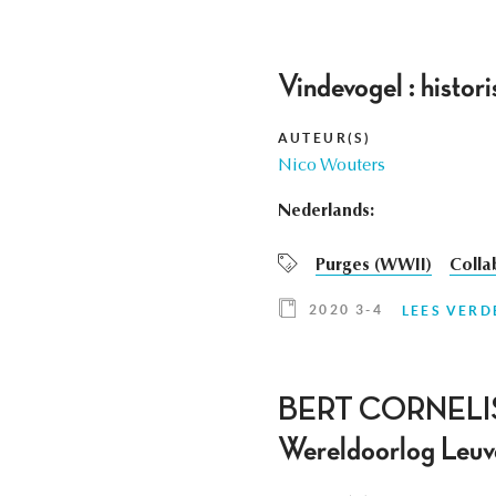
Vindevogel : histor
AUTEUR(S)
Nico Wouters
Nederlands:
Purges (WWII)
Colla
2020 3-4
LEES VERD
BERT CORNELIS, De
Wereldoorlog Leuv