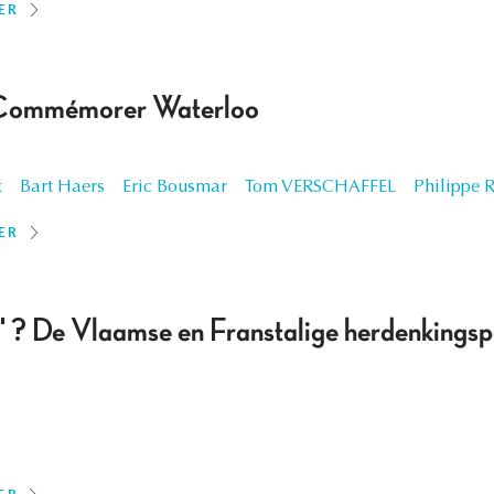
ER
 Commémorer Waterloo
t
Bart Haers
Eric Bousmar
Tom VERSCHAFFEL
Philippe 
ER
um' ? De Vlaamse en Franstalige herdenkings