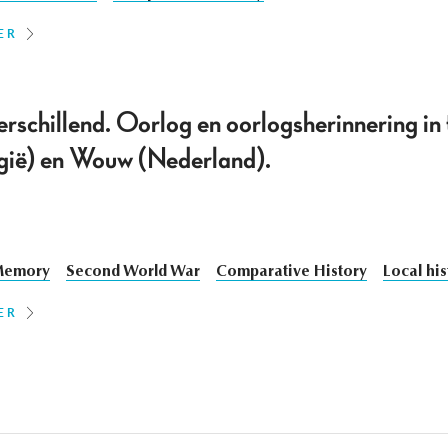
ER
erschillend. Oorlog en oorlogsherinnering i
gië) en Wouw (Nederland).
emory
Second World War
Comparative History
Local his
ER