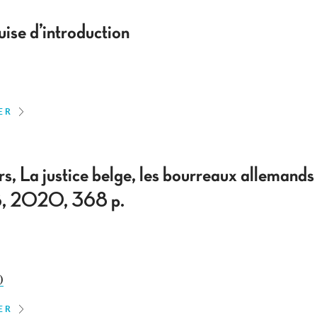
uise d’introduction
ER
, La justice belge, les bourreaux allemands
B, 2020, 368 p.
)
ER