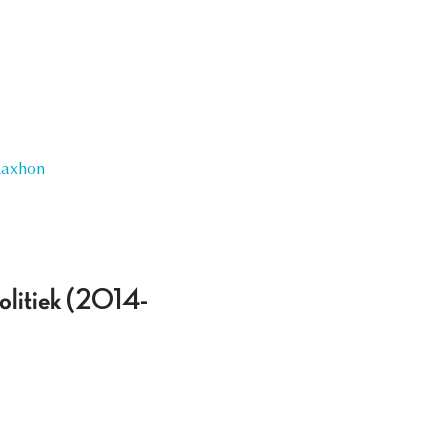
Raxhon
politiek (2014-