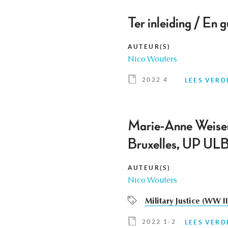
Ter inleiding / En g
AUTEUR(S)
Nico Wouters
2022 4
LEES VERD
Marie-Anne Weisers
Bruxelles, UP UL
AUTEUR(S)
Nico Wouters
Military Justice (WW II
2022 1-2
LEES VERD