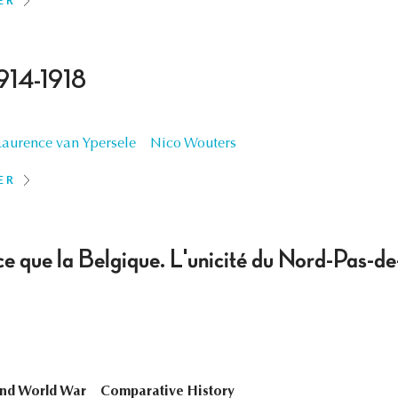
ER
914-1918
Laurence van Ypersele
Nico Wouters
ER
e que la Belgique. L'unicité du Nord-Pas-d
nd World War
Comparative History