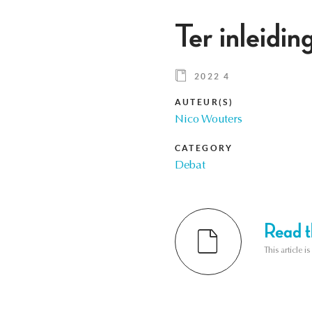
Ter inleidin
2022 4
AUTEUR(S)
Nico Wouters
CATEGORY
Debat
Read th
This article i