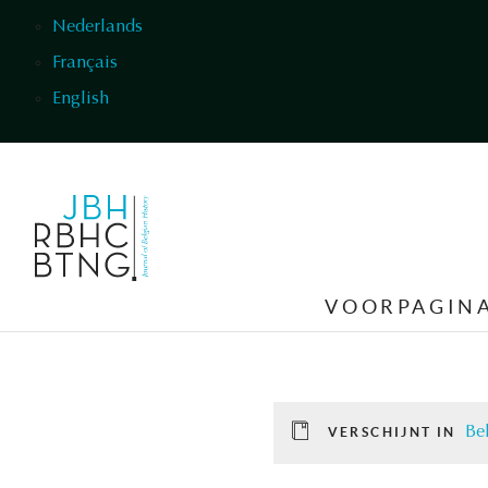
Overslaan en naar de inhoud gaan
Nederlands
Français
English
VOORPAGIN
Bel
VERSCHIJNT IN