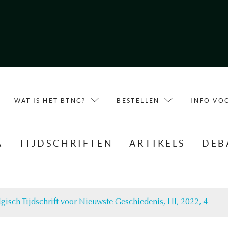
WAT IS HET BTNG?
BESTELLEN
INFO VO
A
TIJDSCHRIFTEN
ARTIKELS
DEB
gisch Tijdschrift voor Nieuwste Geschiedenis, LII, 2022, 4