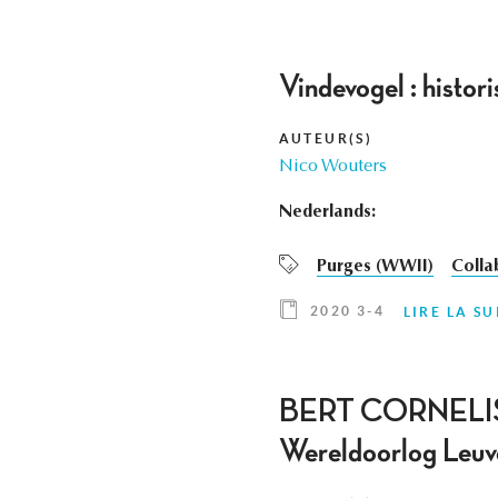
Vindevogel : histor
AUTEUR(S)
Nico Wouters
Nederlands:
Purges (WWII)
Colla
2020 3-4
LIRE LA SU
BERT CORNELIS, De
Wereldoorlog Leuv