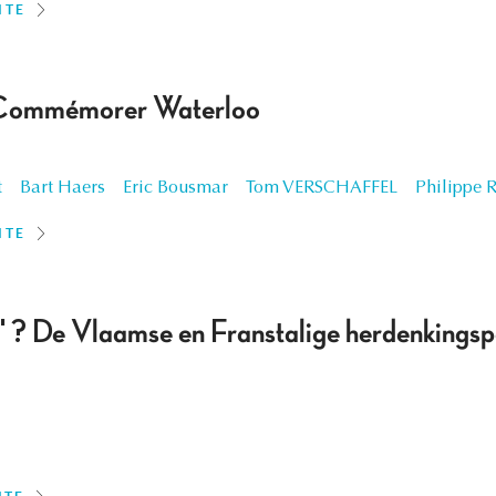
ITE
 Commémorer Waterloo
t
Bart Haers
Eric Bousmar
Tom VERSCHAFFEL
Philippe 
ITE
um' ? De Vlaamse en Franstalige herdenkings