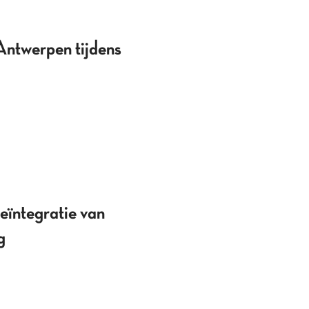
Antwerpen tijdens
eïntegratie van
g