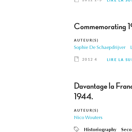
LIRE LA SU
Commemorating 1
AUTEUR(S)
Sophie De Schaepdrijver
2012 4
LIRE LA SU
Davantage la Franc
1944.
AUTEUR(S)
Nico Wouters
Historiography
Seco