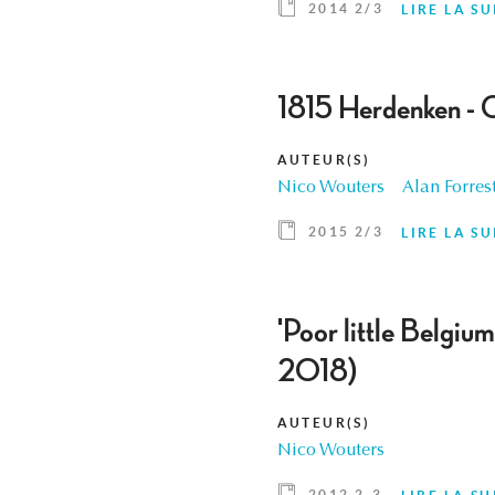
2014 2/3
LIRE LA SU
1815 Herdenken -
AUTEUR(S)
Nico Wouters
Alan Forres
2015 2/3
LIRE LA SU
'Poor little Belgi
2018)
AUTEUR(S)
Nico Wouters
2012 2-3