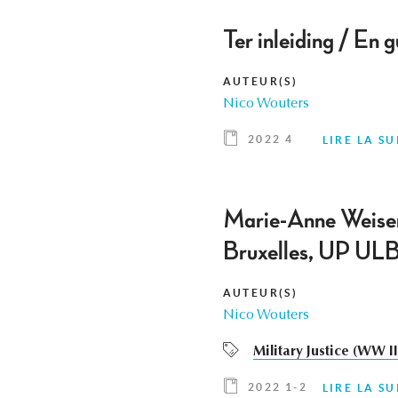
Ter inleiding / En g
AUTEUR(S)
Nico Wouters
2022 4
LIRE LA SU
Marie-Anne Weisers
Bruxelles, UP UL
AUTEUR(S)
Nico Wouters
Military Justice (WW II
2022 1-2
LIRE LA SU