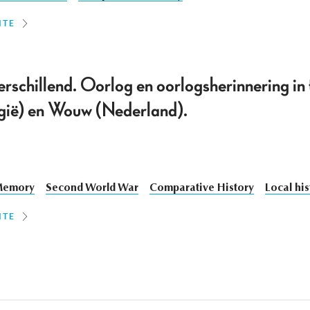
ITE
erschillend. Oorlog en oorlogsherinnering i
gië) en Wouw (Nederland).
emory
Second World War
Comparative History
Local his
ITE