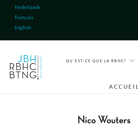
Aller au contenu principal
Nederlands
Français
English
QU'EST-CE QUE LA RBHC?
ACCUEI
Nico Wouters