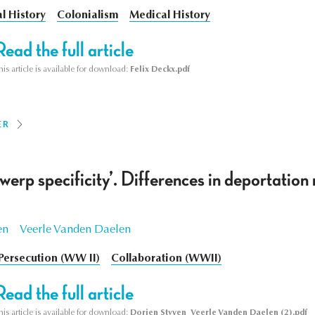
l History
Colonialism
Medical History
Read the full article
his article is available for download:
Felix Deckx.pdf
ER
werp specificity’. Differences in deportatio
en
Veerle Vanden Daelen
Persecution (WW II)
Collaboration (WWII)
Read the full article
his article is available for download:
Dorien Styven_Veerle Vanden Daelen (2).pdf