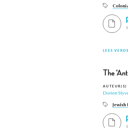
Colonia
T
LEES VERD
The ‘Ant
AUTEUR(S)
Dorien Styv
Jewish 
T