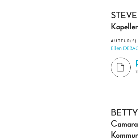
STEVEN
Kapelle
AUTEUR(S)
Ellen DEBA
T
BETTY
Camarad
Kommuni