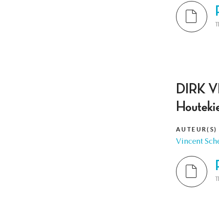
T
DIRK VE
Houteki
AUTEUR(S)
Vincent Sche
T