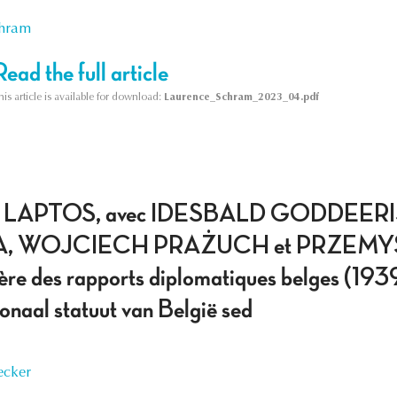
chram
Read the full article
his article is available for download:
Laurence_Schram_2023_04.pdf
 LAPTOS, avec IDESBALD GODDEERI
 WOJCIECH PRAŻUCH et PRZEMYSLAW 
ière des rapports diplomatiques belges (19
ionaal statuut van België sed
ecker