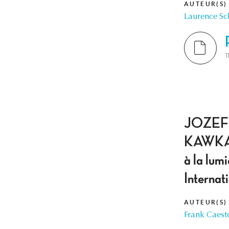
AUTEUR(S)
Laurence S
T
JOZEF
KAWKA,
à la lum
Internat
AUTEUR(S)
Frank Caest