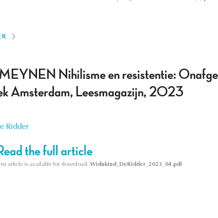
ER
EYNEN Nihilisme en resistentie: Onafgewe
tiek Amsterdam, Leesmagazijn, 2023
e Ridder
Read the full article
his article is available for download:
Widukind_DeRidder_2023_04.pdf