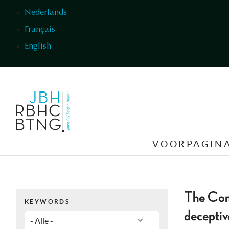
Overslaan en naar de inhoud gaan
Nederlands
Français
English
VOORPAGIN
The Comm
KEYWORDS
deceptiv