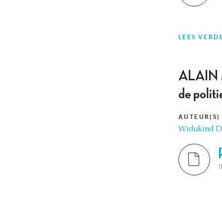
LEES VERD
ALAIN M
de poli
AUTEUR(S)
Widukind D
T