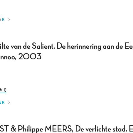
ER
lte van de Salient. De herinnering aan de E
 Lannoo, 2003
 I)
ER
 & Philippe MEERS, De verlichte stad. E