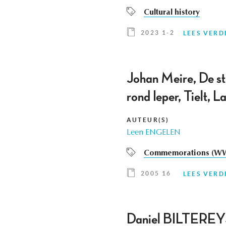
Cultural history
2023 1-2
LEES VERD
Johan Meire, De sti
rond Ieper, Tielt,
AUTEUR(S)
Leen ENGELEN
Commemorations (WW
2005 16
LEES VERD
Daniel BILTEREYST