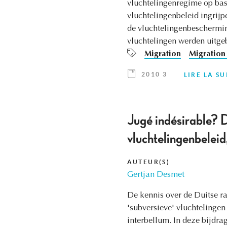
vluchtelingenregime op bas
vluchtelingenbeleid ingrijp
de vluchtelingenbeschermin
vluchtelingen werden uitg
Migration
Migration 
2010 3
LIRE LA SU
Jugé indésirable? 
vluchtelingenbele
AUTEUR(S)
Gertjan Desmet
De kennis over de Duitse r
'subversieve' vluchtelingen
interbellum. In deze bijdra