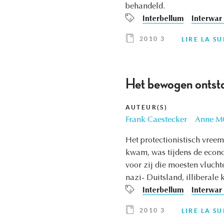
behandeld.
Interbellum
Interwar
2010 3
LIRE LA SU
Het bewogen ontsta
AUTEUR(S)
Frank Caestecker
Anne M
Het protectionistisch vreem
kwam, was tijdens de econ
voor zij die moesten vlucht
nazi- Duitsland, illiberale
Interbellum
Interwar
2010 3
LIRE LA SU