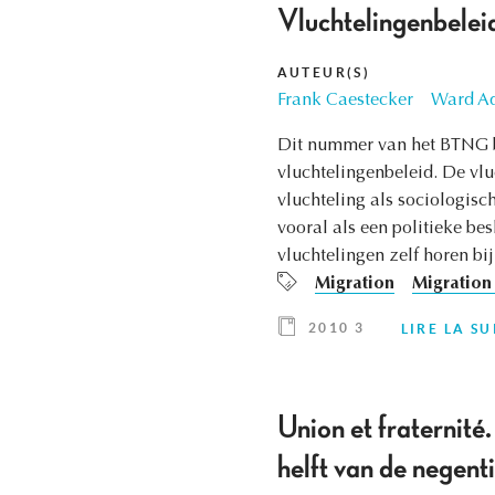
Vluchtelingenbeleid
AUTEUR(S)
Frank Caestecker
Ward Ad
Dit nummer van het BTNG br
vluchtelingenbeleid. De vlu
vluchteling als sociologisc
vooral als een politieke be
vluchtelingen zelf horen bi
Migration
Migration 
2010 3
LIRE LA SU
Union et fraternité
helft van de negent