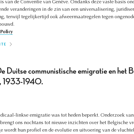
is van de Conventie van Genève. Ondanks deze vaste basis on
ende veranderingen in de zin van een universalisering, juridis
g, terwijl tegelijkertijd ook afweermaatregelen tegen ongeno
ebouwd.
Policy
ITE
De Duitse communistische emigratie en het B
id, 1933-1940.
adicaal-linkse emigratie was tot heden beperkt. Onderzoek van 
 brengt ons nochtans tot nieuwe inzichten over het Belgische v
ge wordt hun profiel en de evolutie en uitvoering van de vlucht