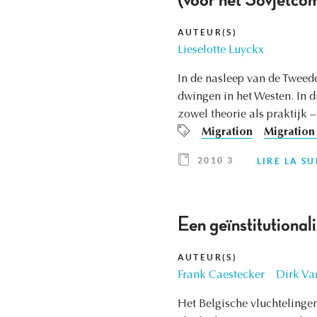
(voor het Sovjetc
AUTEUR(S)
Lieselotte Luyckx
In de nasleep van de Tweed
dwingen in het Westen. In d
zowel theorie als praktijk 
Migration
Migration 
2010 3
LIRE LA SU
Een geïnstitutiona
AUTEUR(S)
Frank Caestecker
Dirk Va
Het Belgische vluchtelinge