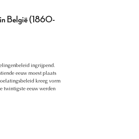
 in België (1860-
lingenbeleid ingrijpend.
ntiende eeuw moest plaats
 toelatingsbeleid kreeg vorm
de twintigste eeuw werden