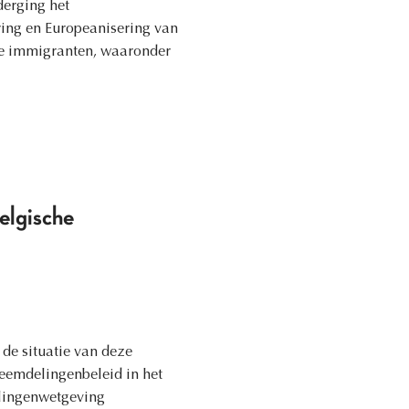
derging het
ering en Europeanisering van
de immigranten, waaronder
elgische
de situatie van deze
reemdelingenbeleid in het
elingenwetgeving