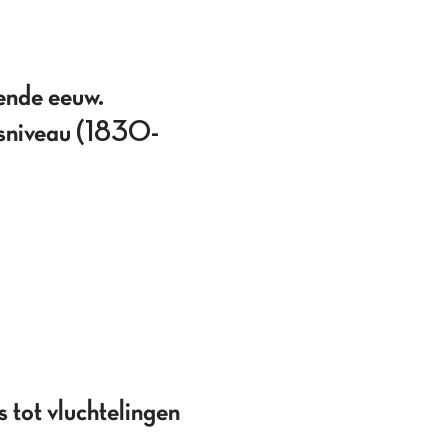
ende eeuw.
idsniveau (1830-
 tot vluchtelingen