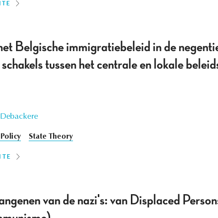
ITE
het Belgische immigratiebeleid in de negenti
schakels tussen het centrale en lokale bele
 Debackere
Policy
State Theory
ITE
angenen van de nazi's: van Displaced Persons