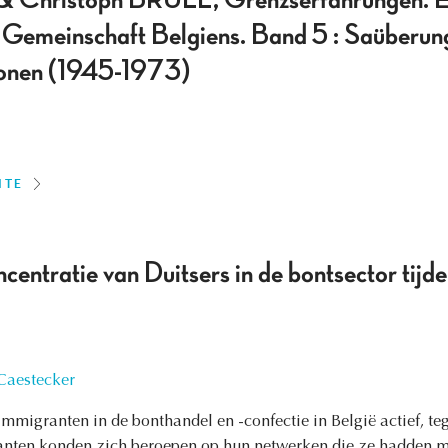
Christoph BRÜLL, Grenzserfahrungen. Ei
 Gemeinschaft Belgiens. Band 5 : Saüberun
ionen (1945-1973)
ITE
centratie van Duitsers in de bontsector tijden
Caestecker
mmigranten in de bonthandel en -confectie in België actief, t
nten konden zich beroepen op hun netwerken die ze hadden m