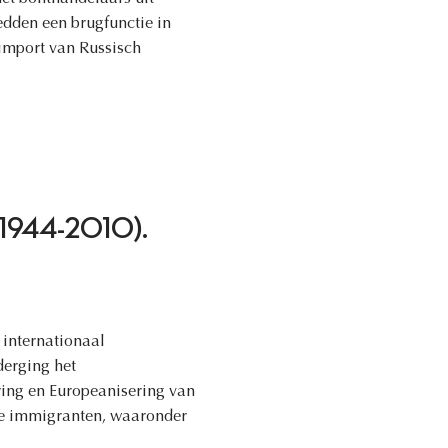
edden een brugfunctie in
 import van Russisch
ng (1944-2010).
 internationaal
derging het
ering en Europeanisering van
de immigranten, waaronder