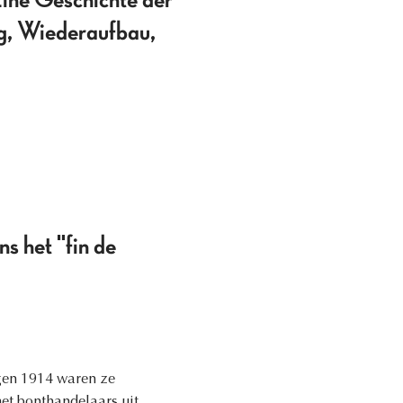
ne Geschichte der
g, Wiederaufbau,
s het "fin de
egen 1914 waren ze
et bonthandelaars uit