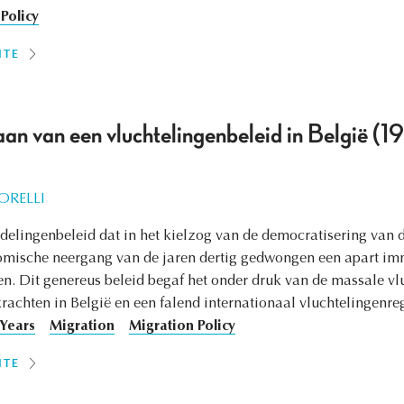
Policy
ITE
an van een vluchtelingenbeleid in België (
ORELLI
delingenbeleid dat in het kielzog van de democratisering van d
omische neergang van de jaren dertig gedwongen een apart imm
en. Dit genereus beleid begaf het onder druk van de massale vl
 krachten in België en een falend internationaal vluchtelingenre
 Years
Migration
Migration Policy
ITE