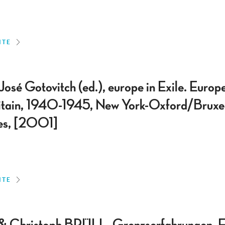
ITE
sé Gotovitch (ed.), europe in Exile. Europ
itain, 1940-1945, New York-Oxford/Bruxel
s, [2001]
ITE