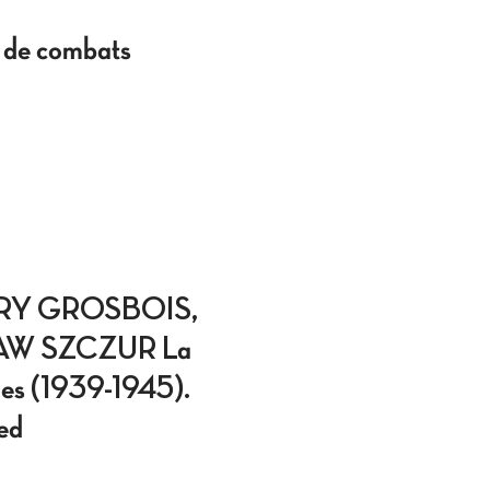
 de combats
RRY GROSBOIS,
AW SZCZUR La
lges (1939-1945).
sed