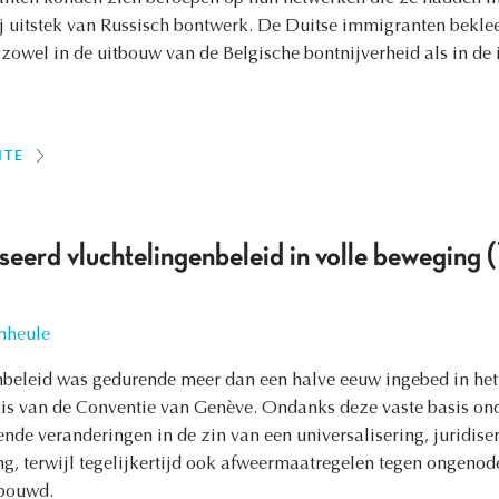
ij uitstek van Russisch bontwerk. De Duitse immigranten bekle
 zowel in de uitbouw van de Belgische bontnijverheid als in de
ITE
liseerd vluchtelingenbeleid in volle bewegi
nheule
nbeleid was gedurende meer dan een halve eeuw ingebed in het
is van de Conventie van Genève. Ondanks deze vaste basis on
ende veranderingen in de zin van een universalisering, juridis
g, terwijl tegelijkertijd ook afweermaatregelen tegen ongeno
ebouwd.