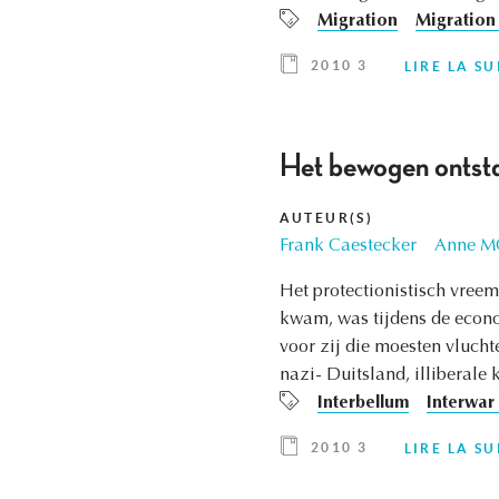
Migration
Migration 
2010 3
LIRE LA SU
Het bewogen ontsta
AUTEUR(S)
Frank Caestecker
Anne M
Het protectionistisch vreem
kwam, was tijdens de econ
voor zij die moesten vlucht
nazi- Duitsland, illiberale
Interbellum
Interwar
2010 3
LIRE LA SU