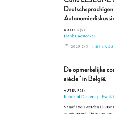
Carlo LEJEUNE & 
Deutschsprachigen
Autonomiediskuss
AUTEUR(S)
Frank Caestecker
2015 2/3
LIRE LA SU
De opmerkelijke con
siècle" in België.
AUTEUR(S)
Robrecht Declercq
Frank 
Vanaf 1880 werden Duitse i
omnipresent. Deze immigra