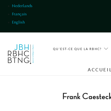
Aller au contenu principal
Nederlands
Français
English
QU'EST-CE QUE LA RBHC?
ACCUEI
Frank Caestec