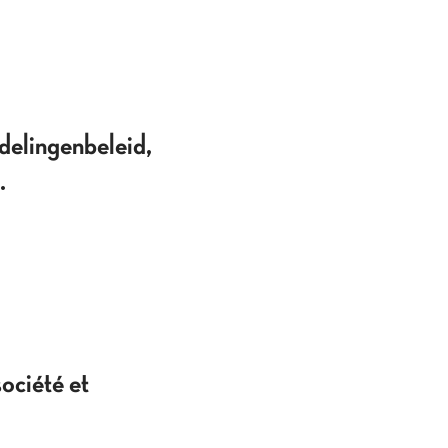
elingenbeleid,
.
ociété et