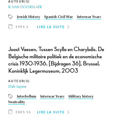
AUTEUR(S)
R. VAN DOORSLAER
Jewish History
Spanish Civil War
Interwar Years
1995 1
LIRE LA SUITE
Joost Vaesen, Tussen Scylla en Charybdis. De
Belgische militaire politiek en de economische
crisis 1930-1936, [Bijdragen 36], Brussel,
Koninklijk Legermuseum, 2003
AUTEUR(S)
Dirk Luyten
Interbellum
Interwar Years
Military history
Neutrality
2005 16
LIRE LA SUITE