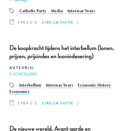
P. Sauvage
Catholic Party
Media
Interwar Years
1982 2-3
LIRE LA SUITE
De koopkracht tijdens het interbellum (lonen,
prijzen, prijsindex en loonindexering)
AUTEUR(S)
P. SCHOLLIERS
Interbellum
Interwar Years
Economic History
Economics
1984 1-2
LIRE LA SUITE
De nieuwe wereld. Avant-garde en