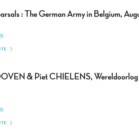
arsals : The German Army in Belgium, Aug
RS
ITE
EN & Piet CHIELENS, Wereldoorlog I : v
RS
ITE