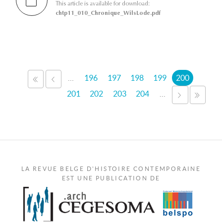
This article is available for download:
chtp11_010_Chronique_WilsLode.pdf
Pages
…
196
197
198
199
200
« PREMIER
‹ PRÉCÉDENT
201
202
203
204
…
SUIVANT 
DERN
LA REVUE BELGE D'HISTOIRE CONTEMPORAINE
EST UNE PUBLICATION DE