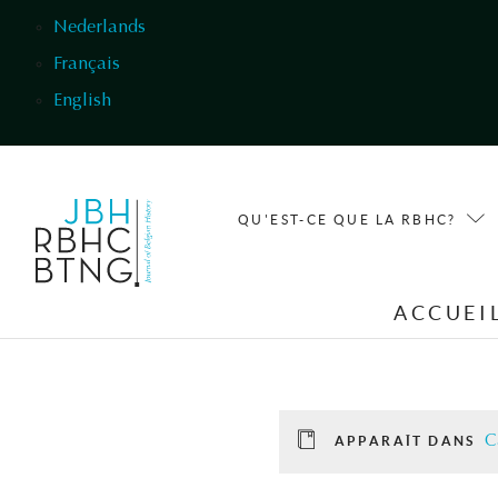
Aller au contenu principal
Nederlands
Français
English
QU'EST-CE QUE LA RBHC?
ACCUEI
C
APPARAÎT DANS