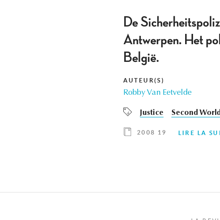
De Sicherheitspoliz
Antwerpen. Het poli
België.
AUTEUR(S)
Robby Van Eetvelde
Justice
Second Worl
2008 19
LIRE LA SU