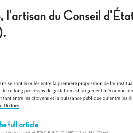
 l'artisan du Conseil d'Éta
).
ns se sont écoulés entre la première proposition de loi institua
re de ce long processus de gestation est largement méconnue alor
 tant entre les citoyens et la puissance publique qu'entre les di
c History
e full article
s available for download:
BTNG-RBHC, 37, 2007, 1-2, pp 143-174.pdf