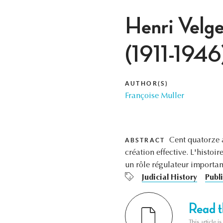
Henri Velge,
(1911-1946
AUTHOR(S)
Françoise Muller
Cent quatorze a
ABSTRACT
création effective. L'histoi
un rôle régulateur important
Judicial History
Publi
Read th
This article i