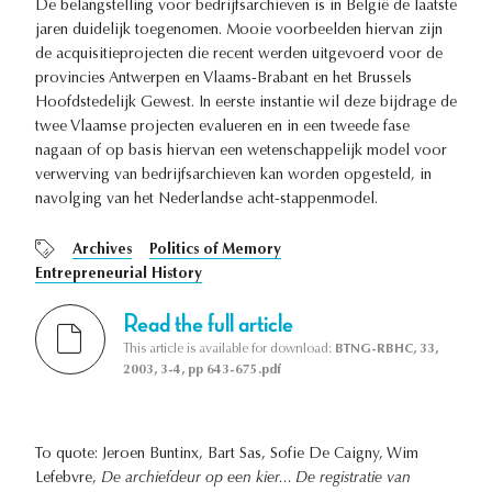
De belangstelling voor bedrijfsarchieven is in België de laatste
jaren duidelijk toegenomen. Mooie voorbeelden hiervan zijn
de acquisitieprojecten die recent werden uitgevoerd voor de
provincies Antwerpen en Vlaams-Brabant en het Brussels
Hoofdstedelijk Gewest. In eerste instantie wil deze bijdrage de
twee Vlaamse projecten evalueren en in een tweede fase
nagaan of op basis hiervan een wetenschappelijk model voor
verwerving van bedrijfsarchieven kan worden opgesteld, in
navolging van het Nederlandse acht-stappenmodel.
Archives
Politics of Memory
Entrepreneurial History
Read the full article
This article is available for download:
BTNG-RBHC, 33,
2003, 3-4, pp 643-675.pdf
To quote: Jeroen Buntinx, Bart Sas, Sofie De Caigny, Wim
Lefebvre,
De archiefdeur op een kier... De registratie van