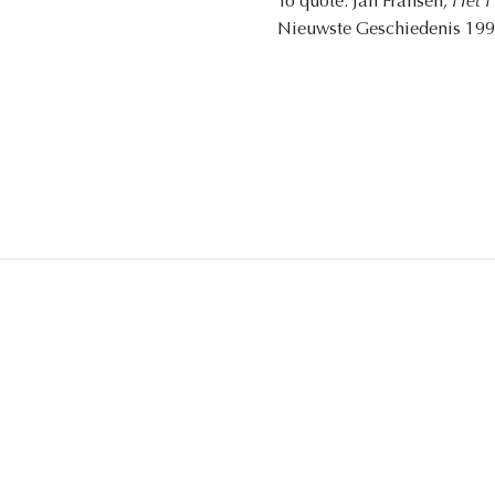
To quote: Jan Fransen,
Het H
Nieuwste Geschiedenis 1998 