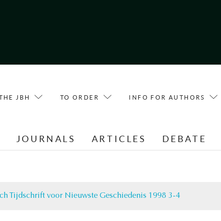
THE JBH
TO ORDER
INFO FOR AUTHORS
E
JOURNALS
ARTICLES
DEBATE
ch Tijdschrift voor Nieuwste Geschiedenis 1998 3-4