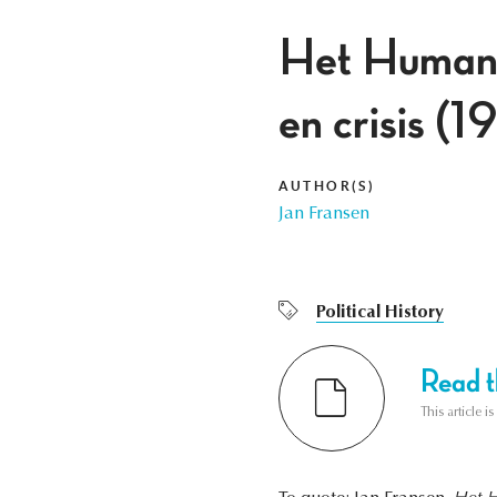
Het Humanis
en crisis (1
AUTHOR(S)
Jan Fransen
Political History
Read th
This article i