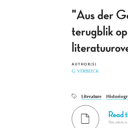
"Aus der Ge
terugblik o
literatuurov
AUTHOR(S)
G. VERBEECK
Literature
Historiog
Read th
This article i