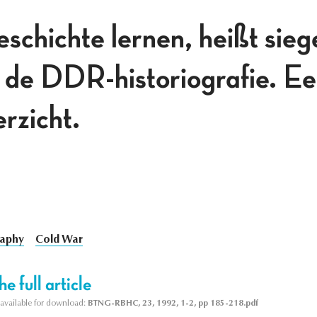
schichte lernen, heißt siege
p de DDR-historiografie. E
erzicht.
raphy
Cold War
e full article
s available for download:
BTNG-RBHC, 23, 1992, 1-2, pp 185-218.pdf