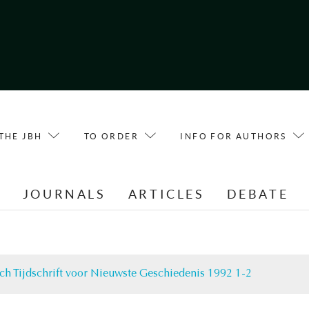
THE JBH
TO ORDER
INFO FOR AUTHORS
E
JOURNALS
ARTICLES
DEBATE
ch Tijdschrift voor Nieuwste Geschiedenis 1992 1-2